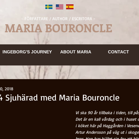
- FÖRFATTARE / AUTHOR / ESCRITORA -
MARIA BOURONCLE
INGEBORGS RESA
OM MARIA
KONTAKT
INGEBORGS RESA
OM MARIA
KONTAKT
INGEBORG'S JOURNEY
BOKUTDRAG
OM MARIA
ABOUT MARIA
KONTAKT
CONTACT
EN
OM MARIA
KONTAKT
MEDIA
INGEBORG'S JOURNEY
ABOUT MARIA
CONTACT
INGEBORGS RESA
OM MARIA
KONTAKT
0, 2018
4 Sjuhärad med Maria Bouroncle
Vi ska 90 år tillbaka i tiden, till p
Det är en kall vårdag och i huset d
i köket här på Haggården i Vesene
Artur Andersson på väg ut i skog
bror. Han har hjälpt sin fru att bär