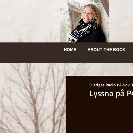
HEM
OM BOKEN
HEM
OM BOKEN
HOME
HEM
ABOUT THE BOOK
INGEBORGS RESA
HEM
OM BOK
HOME
ABOUT THE BOOK
HEM
OM BOKEN
Sveriges Radio P4
Nov 3
Lyssna på P