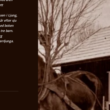
tt 
sen i Ljung, 
r efter sju 
med boken 
tre barn. 
g 
rrljunga. 