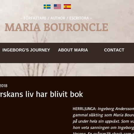
- FÖRFATTARE / AUTHOR / ESCRITORA -
MARIA BOURONCLE
INGEBORGS RESA
OM MARIA
KONTAKT
INGEBORGS RESA
OM MARIA
KONTAKT
INGEBORG'S JOURNEY
BOKUTDRAG
OM MARIA
ABOUT MARIA
KONTAKT
CONTACT
EN
OM MARIA
KONTAKT
MEDIA
INGEBORG'S JOURNEY
ABOUT MARIA
CONTACT
INGEBORGS RESA
OM MARIA
KONTAKT
2018
kans liv har blivit bok
HERRLJUNGA:
 Ingeborg Andersson
gammal släkting som Maria Bouro
på under hela sin uppväxt. Som vu
hon veta sanningen om Ingeborg 
Vesene. En svårsmält chock som 