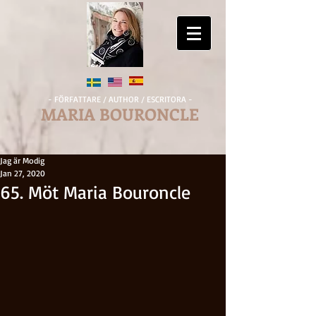
- FÖRFATTARE / AUTHOR / ESCRITORA -
MARIA BOURONCLE
Jag är Modig
Jan 27, 2020
65. Möt Maria Bouroncle