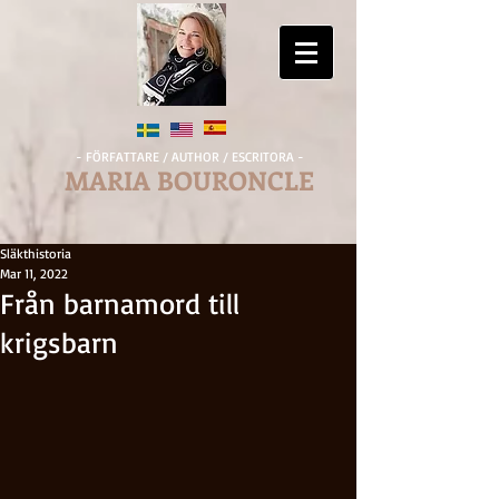
- FÖRFATTARE / AUTHOR / ESCRITORA -
MARIA BOURONCLE
Släkthistoria
Mar 11, 2022
Från barnamord till
krigsbarn