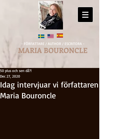
- FÖRFATTARE / AUTHOR / ESCRITORA -
MARIA BOURONCLE
50 plus och sen då?!
Dec 27, 2020
Idag intervjuar vi författaren
Maria Bouroncle