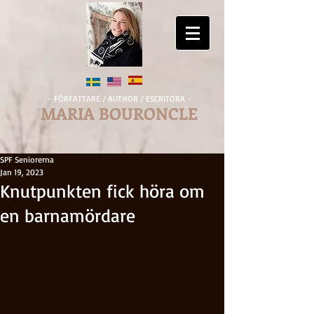
- FÖRFATTARE / AUTHOR / ESCRITORA -
MARIA BOURONCLE
SPF Seniorerna
Jan 19, 2023
Knutpunkten fick höra om
en barnamördare