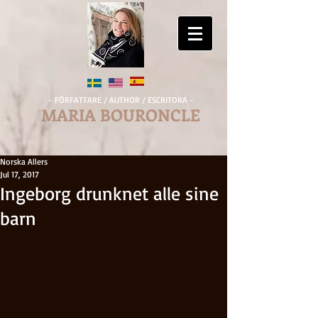
- FÖRFATTARE / AUTHOR / ESCRITORA -
MARIA BOURONCLE
Norska Allers
Jul 17, 2017
Ingeborg drunknet alle sine
barn