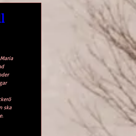
l
Maria 
nd 
nder 
gar 
ckerö 
n ska 
e.