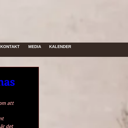
KONTAKT
MEDIA
KALENDER
nas
om att 
mt 
är det 