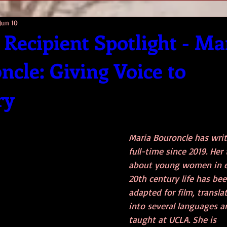
Jun 10
 Recipient Spotlight - Ma
ncle: Giving Voice to
ry
Maria Bouroncle has writ
full-time since 2019. Her 
about young women in e
20th century life has bee
adapted for film, transla
into several languages an
taught at UCLA. She is 