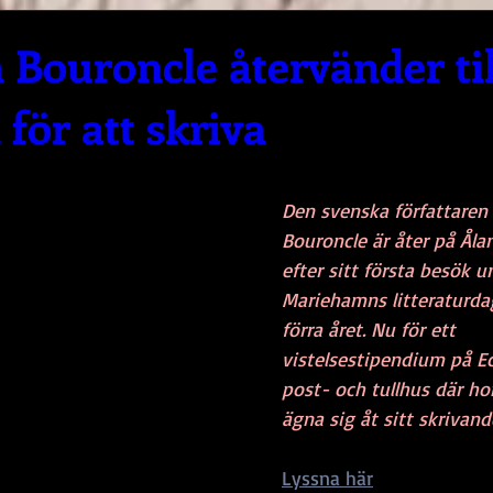
 Bouroncle återvänder til
för att skriva
Den svenska författaren 
Bouroncle är åter på Åla
efter sitt första besök u
Mariehamns litteraturda
förra året. Nu för ett 
vistelsestipendium på E
post- och tullhus där ho
ägna sig åt sitt skrivand
Lyssna här