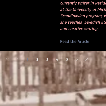
currently Writer in Resid
at the University of Mich
Scandinavian program, 
she teaches  Swedish lit
and creative writing.
Read the Article
1
2
3
4
5