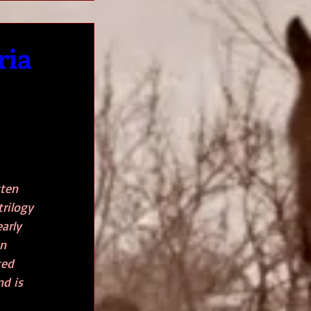
ria
ten 
trilogy 
arly 
n 
ted 
d is 