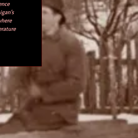
ence 
igan's 
where 
erature 