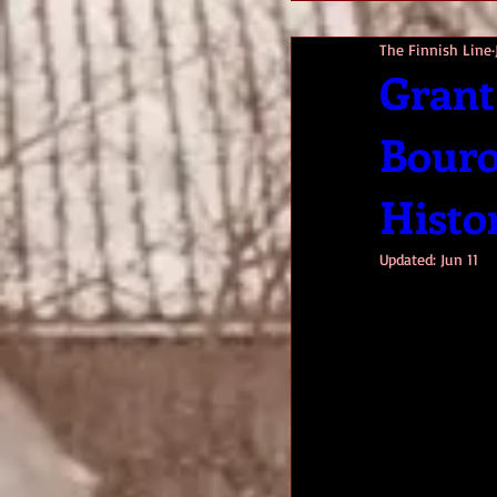
The Finnish Line
Grant
Bouro
Histo
Updated:
Jun 11