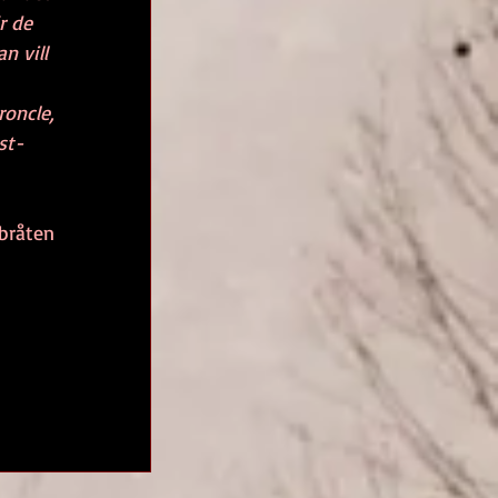
r de 
 vill 
oncle, 
st- 
obråten