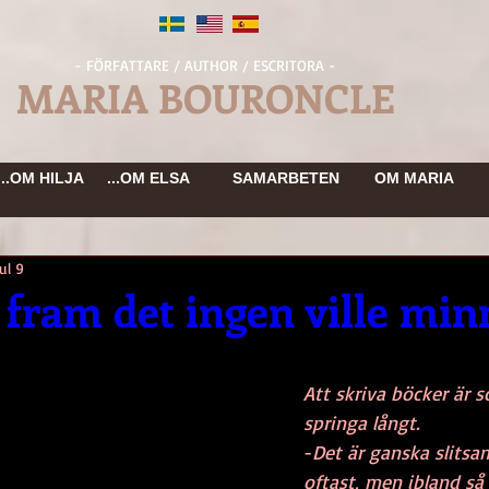
- FÖRFATTARE / AUTHOR / ESCRITORA -
MARIA BOURONCLE
...OM HILJA
...OM ELSA
SAMARBETEN
OM MARIA
Jul 9
 fram det ingen ville min
Att skriva böcker är s
springa långt. 
-
Det är ganska slitsa
oftast, men ibland så 