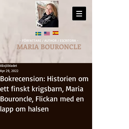
- FÖRFATTARE / AUTHOR / ESCRITORA -
MARIA BOURONCLE
Växjöbladet
Apr 29, 2022
Bokrecension: Historien om
ett finskt krigsbarn, Maria
Bouroncle, Flickan med en
lapp om halsen