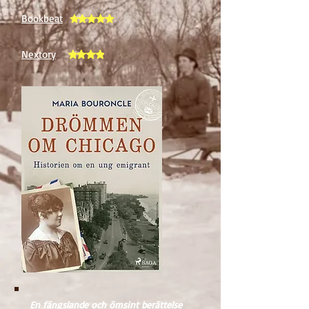
Bookbeat
Nextory
En fängslande och ömsint berättelse