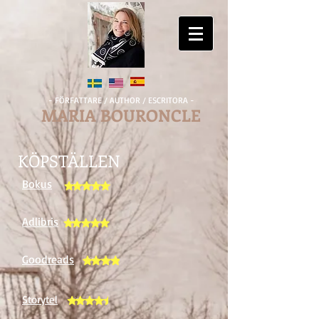
- FÖRFATTARE / AUTHOR / ESCRITORA -
MARIA BOURONCLE
KÖPSTÄLLEN
Bokus
Adlibris
Goodreads
Storytel