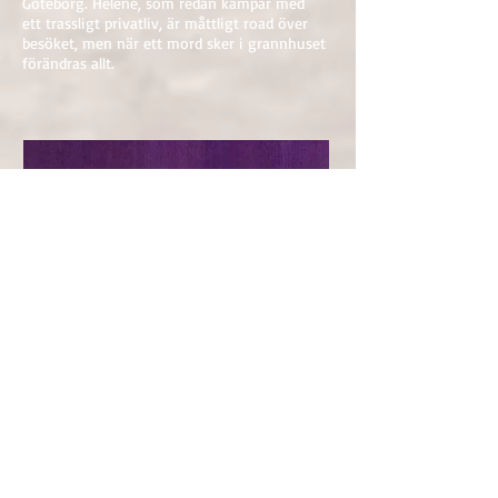
Göteborg. Helene, som redan kämpar med
ett trassligt privatliv, är måttligt road över
besöket, men när ett mord sker i grannhuset
förändras allt.