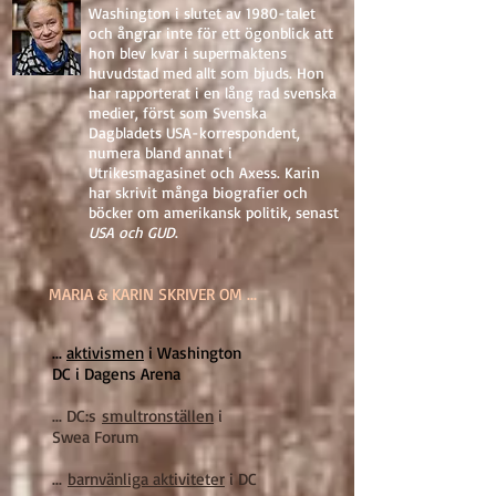
Washington i slutet av 1980-talet
och ångrar inte för ett ögonblick att
hon blev kvar i supermaktens
huvudstad med allt som bjuds. Hon
har rapporterat i en lång rad svenska
medier, först som Svenska
Dagbladets USA-korrespondent,
numera bland annat i
Utrikesmagasinet och Axess. Karin
har skrivit många biografier och
böcker om amerikansk politik, senast
USA och GUD
.
MARIA & KARIN SKRIVER OM ...
...
aktivismen
i Washington
DC i Dagens Arena
... DC:s
smultronställen
i
Swea Forum
...
barnvänliga aktiviteter
i DC