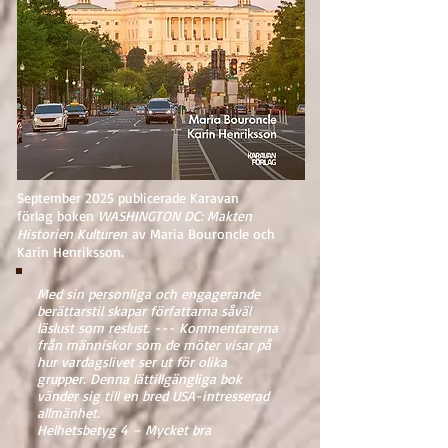
September 2025 publicerade Karavan
förlag boken
WASHINGTON DC: Makten
Historien Kulturen
av Maria Bouroncle och
Karin Henriksson.
Med sin personliga och engagerande
berättarstil skapar författarna såväl
läslust som reslust. --- Kommentarerna
från människor som de möter visar på
hur vardagslivet ser ut för olika
grupper. Denna lättillgängliga bok
vänder sig till en bred USA-intresserad
allmänhet.
Helhetsbetyg 4 – Mycket bra