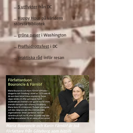
...
5 utflykter
från DC
...
Happy Hour
på världens
största bibliotek
...
gröna oaser
i Washington
...
Proffsidrottsfest
i DC
...
praktiska råd
inför resan
Maria Bouroncle och Karin Färnlöf är två
författare från Göteborg som hittills