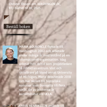
Christer Olsson om
WASHINGON DC
,
BTJ-häftet nr 18, 2025
Beställ boken
MARIA BOURONCLE flyttade till
Washington 2002 och arbetade
under många år med bistånd på en
internationell organisation. Idag
arbetar hon deltid som projektledare
på Författarcentrum Väst och
skrivlärare på bland annat University
of Michigan. Maria debuterade 2018
och har skrivit tre historiska
romaner som översatts till flera
språk. En av böckerna är
kurslitteratur vid UCLA.
KARIN HENRIKSSON anlände till