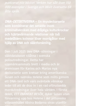
publicerat nio böcker. Verken har sålt över 150
000 exemplar i Sverige och blivit översatta till
åtta språk.
DNA-DETEKTIVERNA
– En mysdeckarserie
som kombinerar det senaste inom
kriminaltekniken med dråpliga kulturkrockar
och hjärtevärmande relationer när två
medelålders kvinnor löser mordgåtor med
hjälp av DNA och släktforskning.
Den 1 juli 2025 blev DNA-sökningar i
släktdatabaser tillåtna i svenska
polisutredningar. Detta har
uppmärksammats brett i media och är
premissen för Karins och Marias nya
deckarserie som kretsar kring amerikanska
Susan och svenska Helene som möts genom
ett DNA-test och vars oväntade vänskap
leder till att de dras in i en rad oförutsedda
mordutredningar över hela världen. I första
delen,
ETT OVÄNTAT BESÖK
, dyker Susan utan
förvarning upp hos Helene i det pittoreska
villasamhället Västra Bodarna strax utanför